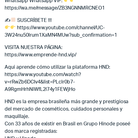
Whatsapp
Whatsapp VIP:
https://wa.me/message/ZB3NGNNMRCNEO1
✍
SUSCRÍBETE !!!
https://www.youtube.com/channel/UC-
3W24nu50lrum1XaMN4MUw?sub_confirmation=1
VISITA NUESTRA PÁGINA:
https://www.emprende-hnd.vip/
Aqui aprende cómo utilizar la plataforma HND:
https://www.youtube.com/watch?
v=rRwZb6DCIv4&list=PLclr0b7-
A9RgmHrhNiWfL2l74y1FEWjHo
HND es la empresa brasileña más grande y prestigiosa
del mercado de cosméticos, cuidados personales y
maquillaje.
Con 33 años de existir en Brasil en Grupo Hinode poseé
dos marca registradas: