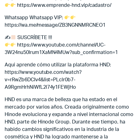
https://www.emprende-hnd.vip/cadastro/
Whatsapp
Whatsapp VIP:
https://wa.me/message/ZB3NGNNMRCNEO1
✍
SUSCRÍBETE !!!
https://www.youtube.com/channel/UC-
3W24nu50lrum1XaMN4MUw?sub_confirmation=1
Aqui aprende cómo utilizar la plataforma HND:
https://www.youtube.com/watch?
v=rRwZb6DCIv4&list=PLclr0b7-
A9RgmHrhNiWfL2l74y1FEWjHo
HND es una marca de belleza que ha estado en el
mercado por varios años. Creada originalmente como
Hinode evoluciona y expande a nivel internacional como
HND, parte de Hinode Group. Durante ese tiempo, ha
habido cambios significativos en la industria de la
cosmética y HND ha logrado mantenerse a la