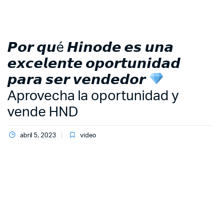
𝙋𝙤𝙧 𝙦𝙪é 𝙃𝙞𝙣𝙤𝙙𝙚 𝙚𝙨 𝙪𝙣𝙖
𝙚𝙭𝙘𝙚𝙡𝙚𝙣𝙩𝙚 𝙤𝙥𝙤𝙧𝙩𝙪𝙣𝙞𝙙𝙖𝙙
𝙥𝙖𝙧𝙖 𝙨𝙚𝙧 𝙫𝙚𝙣𝙙𝙚𝙙𝙤𝙧
Aprovecha la oportunidad y
vende HND
abril 5, 2023
video