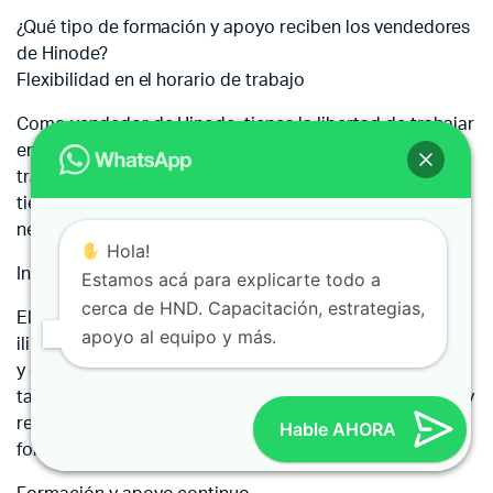
¿Qué tipo de formación y apoyo reciben los vendedores
de Hinode?
Flexibilidad en el horario de trabajo
Como vendedor de Hinode, tienes la libertad de trabajar
en el horario que te resulte más conveniente. Puedes
trabajar tanto o poco como desees y organizar tu
tiempo de manera eficiente para adaptarse a tus
necesidades y compromisos personales.
Hola!
Ingresos ilimitados
Estamos acá para explicarte todo a
cerca de HND. Capacitación, estrategias,
El potencial de ingresos como vendedor de Hinode es
apoyo al equipo y más.
ilimitado. Tu compensación dependerá de tus esfuerzos
y dedicación, por lo que tienes la oportunidad de ganar
tanto como desees. Además, Hinode ofrece incentivos y
recompensas a sus vendedores más exitosos para
Hable AHORA
fomentar su crecimiento y éxito.