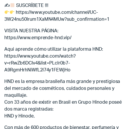
✍
SUSCRÍBETE !!!
https://www.youtube.com/channel/UC-
3W24nu50lrum1XaMN4MUw?sub_confirmation=1
VISITA NUESTRA PÁGINA:
https://www.emprende-hnd.vip/
Aqui aprende cómo utilizar la plataforma HND:
https://www.youtube.com/watch?
v=rRwZb6DCIv4&list=PLclr0b7-
A9RgmHrhNiWfL2l74y1FEWjHo
HND es la empresa brasileña más grande y prestigiosa
del mercado de cosméticos, cuidados personales y
maquillaje.
Con 33 años de existir en Brasil en Grupo Hinode poseé
dos marca registradas:
HND y Hinode,
Con más de 600 productos de bienestar, perfumería y