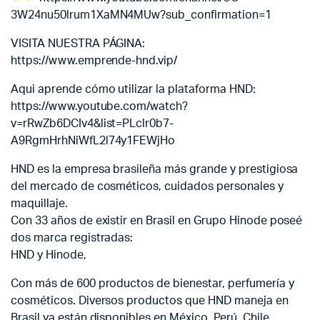
3W24nu50lrum1XaMN4MUw?sub_confirmation=1
VISITA NUESTRA PÁGINA:
https://www.emprende-hnd.vip/
Aqui aprende cómo utilizar la plataforma HND:
https://www.youtube.com/watch?
v=rRwZb6DCIv4&list=PLclr0b7-
A9RgmHrhNiWfL2l74y1FEWjHo
HND es la empresa brasileña más grande y prestigiosa
del mercado de cosméticos, cuidados personales y
maquillaje.
Con 33 años de existir en Brasil en Grupo Hinode poseé
dos marca registradas:
HND y Hinode,
Con más de 600 productos de bienestar, perfumería y
cosméticos. Diversos productos que HND maneja en
Brasil ya están disponibles en México, Perú, Chile,