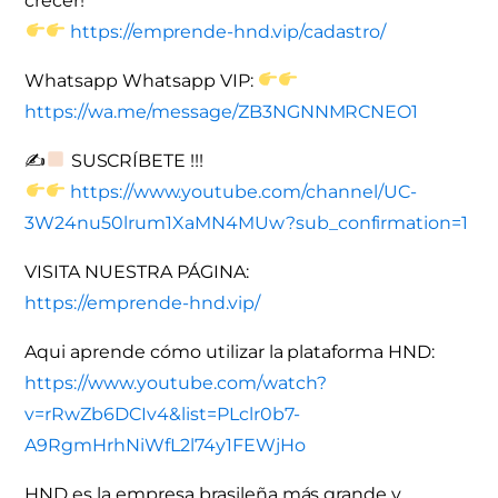
crecer!
https://emprende-hnd.vip/cadastro/
Whatsapp
Whatsapp VIP:
https://wa.me/message/ZB3NGNNMRCNEO1
✍
SUSCRÍBETE !!!
https://www.youtube.com/channel/UC-
3W24nu50lrum1XaMN4MUw?sub_confirmation=1
VISITA NUESTRA PÁGINA:
https://emprende-hnd.vip/
Aqui aprende cómo utilizar la plataforma HND:
https://www.youtube.com/watch?
v=rRwZb6DCIv4&list=PLclr0b7-
A9RgmHrhNiWfL2l74y1FEWjHo
HND es la empresa brasileña más grande y