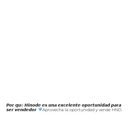
𝙋𝙤𝙧 𝙦𝙪é 𝙃𝙞𝙣𝙤𝙙𝙚 𝙚𝙨 𝙪𝙣𝙖 𝙚𝙭𝙘𝙚𝙡𝙚𝙣𝙩𝙚 𝙤𝙥𝙤𝙧𝙩𝙪𝙣𝙞𝙙𝙖𝙙 𝙥𝙖𝙧𝙖
𝙨𝙚𝙧 𝙫𝙚𝙣𝙙𝙚𝙙𝙤𝙧
Aprovecha la oportunidad y vende HND