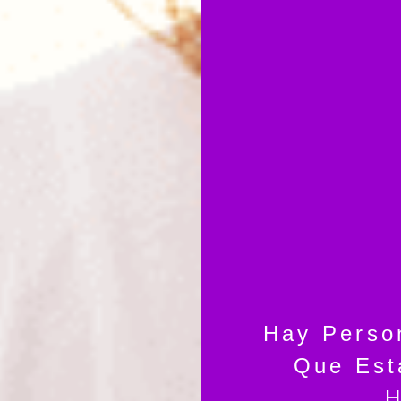
Hay Perso
Que Est
H