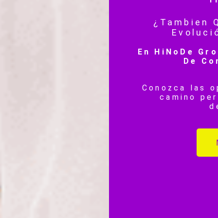
¿Tambien Q
Evoluci
En HiNoDe Gro
De Co
Conozca las o
camino per
d