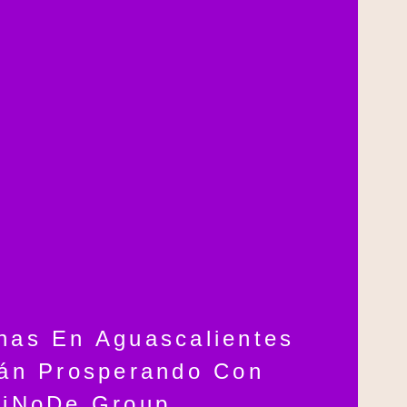
nas En Aguascalientes
án Prosperando Con
iNoDe Group