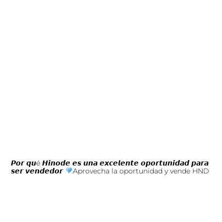
𝙋𝙤𝙧 𝙦𝙪é 𝙃𝙞𝙣𝙤𝙙𝙚 𝙚𝙨 𝙪𝙣𝙖 𝙚𝙭𝙘𝙚𝙡𝙚𝙣𝙩𝙚 𝙤𝙥𝙤𝙧𝙩𝙪𝙣𝙞𝙙𝙖𝙙 𝙥𝙖𝙧𝙖
𝙨𝙚𝙧 𝙫𝙚𝙣𝙙𝙚𝙙𝙤𝙧
Aprovecha la oportunidad y vende HND