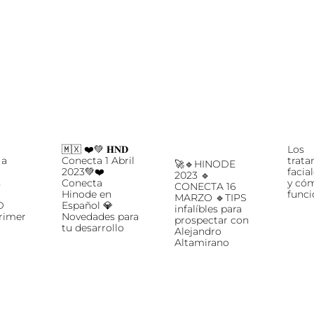
🇲🇽 ❤️💚 𝐇𝐍𝐃
Los
 a
Conecta 1 Abril
trata
🚀🔹HINODE
2023💚❤️
facia
2023 🔹
s
Conecta
y có
CONECTA 16
Hinode en
func
MARZO 🔹TIPS
D
Español 💎
infalíbles para
primer
Novedades para
prospectar con
tu desarrollo
Alejandro
Altamirano