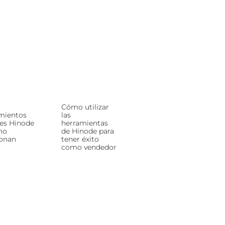
Cómo utilizar
mientos
las
les Hinode
herramientas
mo
de Hinode para
ionan
tener éxito
como vendedor