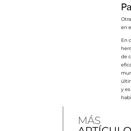
Pa
Otra
en e
En c
herr
de c
efic
mund
últi
y es
habi
MÁS
ARTÍCUL