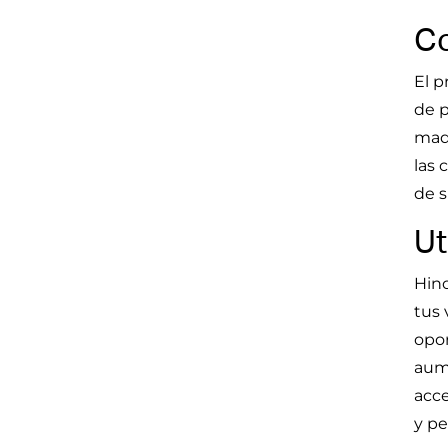
Co
El p
de p
maqu
las 
de s
Ut
Hino
tus 
opor
aume
acce
y pe