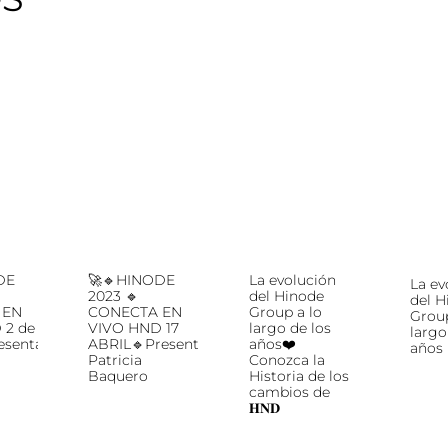
DE
🚀🔹HINODE
La evolución
La ev
2023 🔹
del Hinode
del H
 EN
CONECTA EN
Group a lo
Group
 2 de
VIVO HND 17
largo de los
largo
esentación
ABRIL🔹Presentación
años❤️
años
Patricia
Conozca la
Baquero
Historia de los
cambios de
𝐇𝐍𝐃