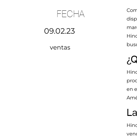
Como
FECHA
disp
marc
09.02.23
Hino
busq
ventas
¿Q
Hino
prod
en e
Amér
La
Hino
vend