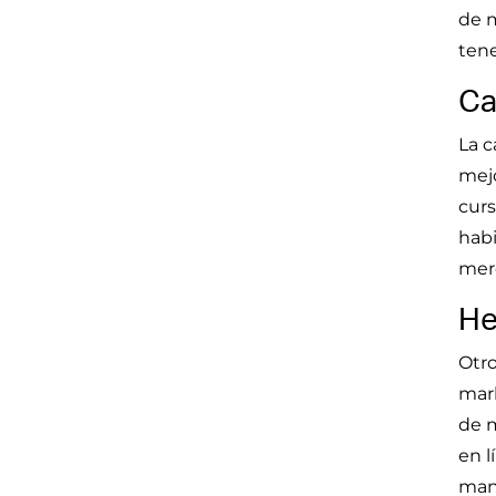
de m
tene
Ca
La c
mejo
curs
habi
mer
He
Otro
mark
de m
en l
mane