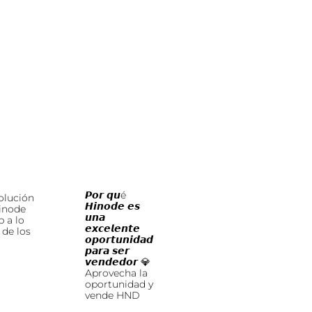
𝙋𝙤𝙧 𝙦𝙪é
olución
𝙃𝙞𝙣𝙤𝙙𝙚 𝙚𝙨
inode
𝙪𝙣𝙖
 a lo
𝙚𝙭𝙘𝙚𝙡𝙚𝙣𝙩𝙚
 de los
𝙤𝙥𝙤𝙧𝙩𝙪𝙣𝙞𝙙𝙖𝙙
𝙥𝙖𝙧𝙖 𝙨𝙚𝙧
𝙫𝙚𝙣𝙙𝙚𝙙𝙤𝙧 💎
Aprovecha la
oportunidad y
vende HND