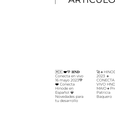
🇲🇽 ❤️💚 𝐇𝐍𝐃
🚀🔹HINO
Conecta en vivo
2023 🔹
16 mayo 2023💚
CONECTA
❤️ Conecta
VIVO HND
Hinode en
MAIO🔹Pr
Español 💎
Patricia
Novedades para
Baquero
tu desarrollo