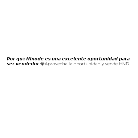
𝙋𝙤𝙧 𝙦𝙪é 𝙃𝙞𝙣𝙤𝙙𝙚 𝙚𝙨 𝙪𝙣𝙖 𝙚𝙭𝙘𝙚𝙡𝙚𝙣𝙩𝙚 𝙤𝙥𝙤𝙧𝙩𝙪𝙣𝙞𝙙𝙖𝙙 𝙥𝙖𝙧𝙖
𝙨𝙚𝙧 𝙫𝙚𝙣𝙙𝙚𝙙𝙤𝙧 💎Aprovecha la oportunidad y vende HND