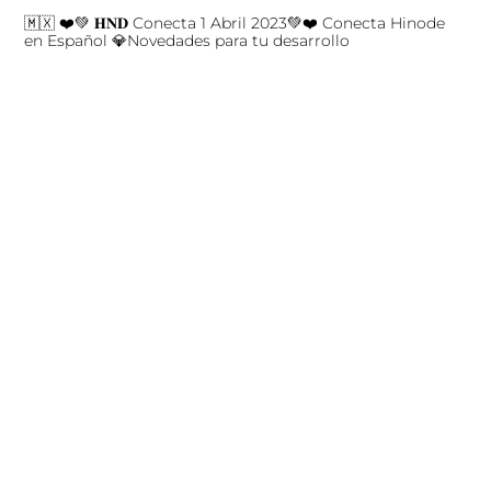
🇲🇽 ❤️💚 𝐇𝐍𝐃 Conecta 1 Abril 2023💚❤️ Conecta Hinode
en Español 💎Novedades para tu desarrollo