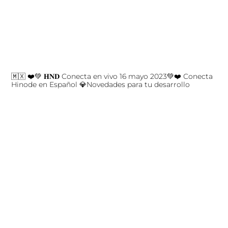
🇲🇽 ❤️💚 𝐇𝐍𝐃 Conecta en vivo 16 mayo 2023💚❤️ Conecta
Hinode en Español 💎Novedades para tu desarrollo