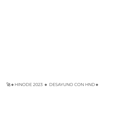
🚀🔹HINODE 2023 🔹 DESAYUNO CON HND🔹