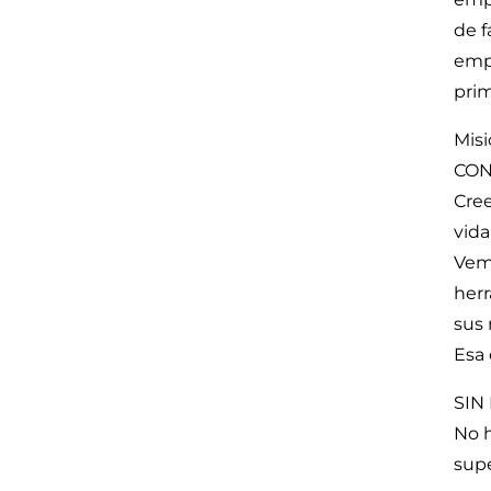
de f
empr
prim
Mis
CON
Cree
vida
Vemo
herr
sus 
Esa 
SIN
No h
supe