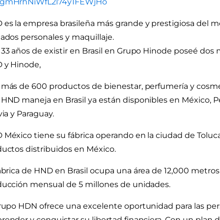
gmHrhNiWfL2l74y1FEWjHo
es la empresa brasileña más grande y prestigiosa del 
ados personales y maquillaje.
33 años de existir en Brasil en Grupo Hinode poseé dos m
 y Hinode,
más de 600 productos de bienestar, perfumería y cosmé
HND maneja en Brasil ya están disponibles en México, Pe
via y Paraguay.
México tiene su fábrica operando en la ciudad de Toluc
uctos distribuidos en México.
ábrica de HND en Brasil ocupa una área de 12,000 metro
ucción mensual de 5 millones de unidades.
rupo HDN ofrece una excelente oportunidad para las pe
ender y conquistar su libertad financiera. Con un plan d