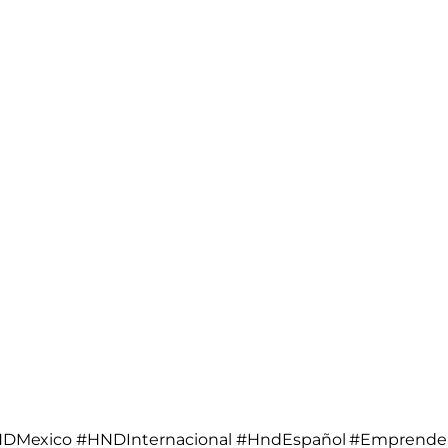
DMexico #HNDInternacional #HndEspañol #Emprend