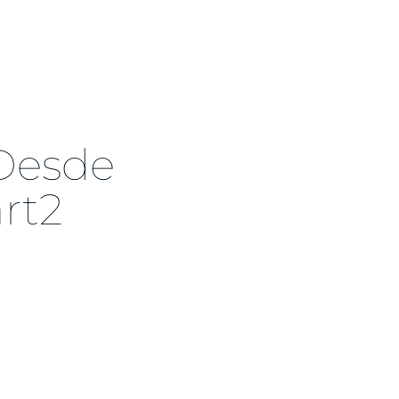
Desde
art2