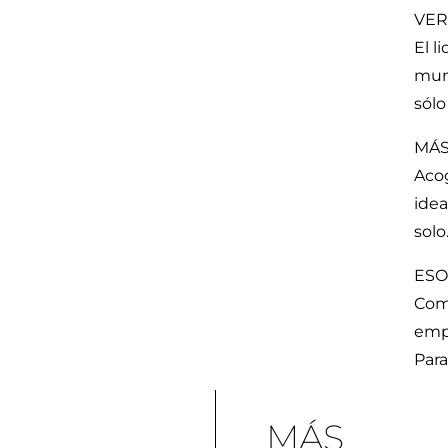
VER
El l
mund
sólo
MÁS
Acog
idea
solo
ESO
Comp
empr
Para
MÁS