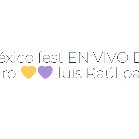
ico fest EN VIVO 
aro
luis Raúl p