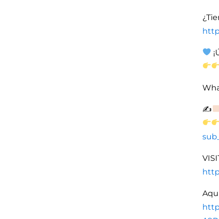
¿Ti
htt
¡
Wha
✍
sub
VIS
http
Aqui
htt