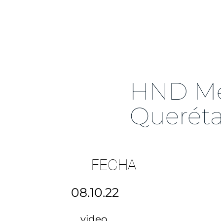
HND Méx
Querét
FECHA
08.10.22
video