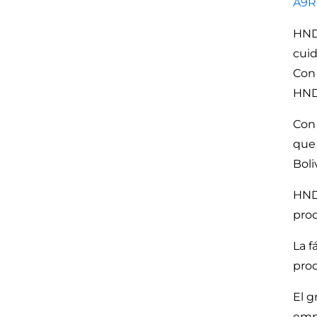
A9R
HND 
cuid
Con 
HND
Con 
que 
Boli
HND 
prod
La f
prod
El g
empr