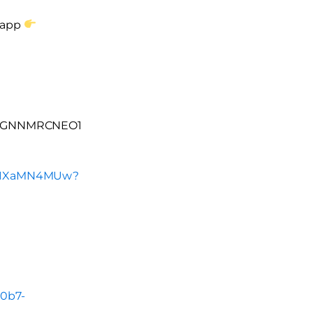
sapp
3NGNNMRCNEO1
um1XaMN4MUw?
r0b7-