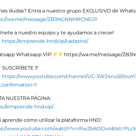
enes dudas? Entra a nuestro grupo EXCLUSIVO de What
ps://wa.me/message/ZB3NGNNMRCNEO1
Únete a nuestro equipo y te ayudamos a crecer!
https://emprende-hnd.vip/cadastro/
tsapp
Whatsapp VIP:
https://wa.me/message/ZB
SUSCRÍBETE !!!
https://www.youtube.com/channel/UC-3W24nu50lr
_confirmation=1
ITA NUESTRA PÁGINA:
s://emprende-hnd.vip/
 aprende cómo utilizar la plataforma HND:
ps://www.youtube.com/watch?v=rRwZb6DCIv4&list=PLcl