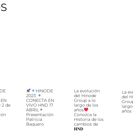
OS
DE
HINODE
La evolución
La ev
2023
del Hinode
del H
 EN
CONECTA EN
Group a lo
Group
 2 de
VIVO HND 17
largo de los
largo
ABRIL
años
años
ión
Presentación
Conozca la
Patricia
Historia de los
Baquero
cambios de
𝐇𝐍𝐃