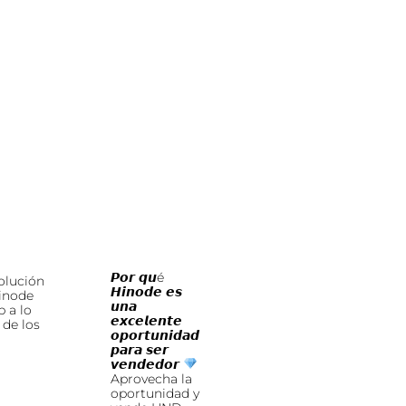
𝙋𝙤𝙧 𝙦𝙪é
olución
𝙃𝙞𝙣𝙤𝙙𝙚 𝙚𝙨
inode
𝙪𝙣𝙖
 a lo
𝙚𝙭𝙘𝙚𝙡𝙚𝙣𝙩𝙚
 de los
𝙤𝙥𝙤𝙧𝙩𝙪𝙣𝙞𝙙𝙖𝙙
𝙥𝙖𝙧𝙖 𝙨𝙚𝙧
𝙫𝙚𝙣𝙙𝙚𝙙𝙤𝙧
Aprovecha la
oportunidad y