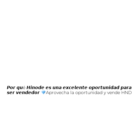
𝙋𝙤𝙧 𝙦𝙪é 𝙃𝙞𝙣𝙤𝙙𝙚 𝙚𝙨 𝙪𝙣𝙖 𝙚𝙭𝙘𝙚𝙡𝙚𝙣𝙩𝙚 𝙤𝙥𝙤𝙧𝙩𝙪𝙣𝙞𝙙𝙖𝙙 𝙥𝙖𝙧𝙖
𝙨𝙚𝙧 𝙫𝙚𝙣𝙙𝙚𝙙𝙤𝙧
Aprovecha la oportunidad y vende HND