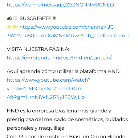
https://wa.me/message/ZB3NGNNMRCNEO1
✍
SUSCRÍBETE !!!
https://www.youtube.com/channel/UC-
3W24nu50lrum1XaMN4MUw?sub_confirmation=1
VISITA NUESTRA PÁGINA:
https://emprende-hnd.vip/hnd-en/cancun/
Aqui aprende cómo utilizar la plataforma HND:
https://www.youtube.com/watch?
v=rRwZb6DCIv4&list=PLclr0b7-
A9RgmHrhNiWfL2l74y1FEWjHo
HND es la empresa brasileña más grande y
prestigiosa del mercado de cosméticos, cuidados
personales y maquillaje.
Con 33 años de existir en Brasil en Grupo Hinode