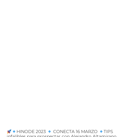
HINODE 2023
CONECTA 16 MARZO
TIPS
infalíbles para prospectar con Alejandro Altamirano