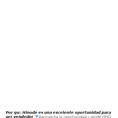
𝙋𝙤𝙧 𝙦𝙪é 𝙃𝙞𝙣𝙤𝙙𝙚 𝙚𝙨 𝙪𝙣𝙖 𝙚𝙭𝙘𝙚𝙡𝙚𝙣𝙩𝙚 𝙤𝙥𝙤𝙧𝙩𝙪𝙣𝙞𝙙𝙖𝙙 𝙥𝙖𝙧𝙖
𝙨𝙚𝙧 𝙫𝙚𝙣𝙙𝙚𝙙𝙤𝙧
Aprovecha la oportunidad y vende HND