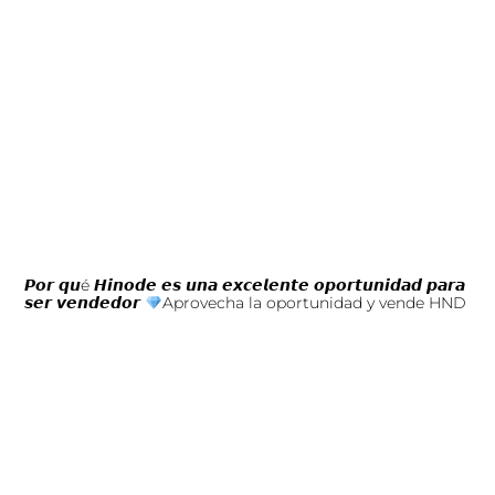
𝙋𝙤𝙧 𝙦𝙪é 𝙃𝙞𝙣𝙤𝙙𝙚 𝙚𝙨 𝙪𝙣𝙖 𝙚𝙭𝙘𝙚𝙡𝙚𝙣𝙩𝙚 𝙤𝙥𝙤𝙧𝙩𝙪𝙣𝙞𝙙𝙖𝙙 𝙥𝙖𝙧𝙖
𝙨𝙚𝙧 𝙫𝙚𝙣𝙙𝙚𝙙𝙤𝙧
Aprovecha la oportunidad y vende HND