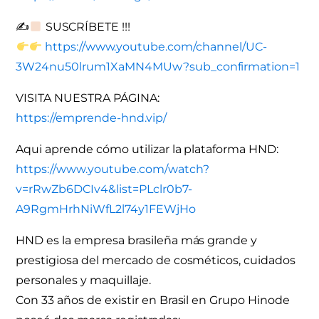
✍
SUSCRÍBETE !!!
https://www.youtube.com/channel/UC-
3W24nu50lrum1XaMN4MUw?sub_confirmation=1
VISITA NUESTRA PÁGINA:
https://emprende-hnd.vip/
Aqui aprende cómo utilizar la plataforma HND:
https://www.youtube.com/watch?
v=rRwZb6DCIv4&list=PLclr0b7-
A9RgmHrhNiWfL2l74y1FEWjHo
HND es la empresa brasileña más grande y
prestigiosa del mercado de cosméticos, cuidados
personales y maquillaje.
Con 33 años de existir en Brasil en Grupo Hinode