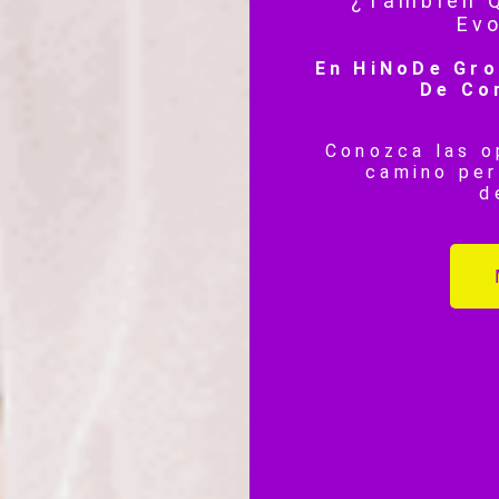
¿Tambien Q
Ev
En HiNoDe Gro
De Co
Conozca las o
camino per
d