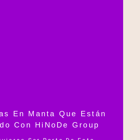
as En Manta Que Están
ndo Con HiNoDe Group