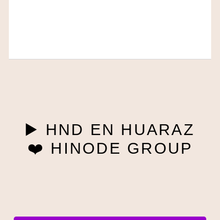
▶️ HND EN HUARAZ
❤️ HINODE GROUP