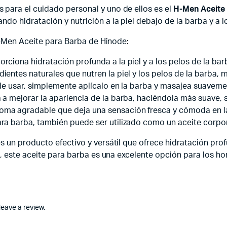
para el cuidado personal y uno de ellos es el
H-Men Aceite
o hidratación y nutrición a la piel debajo de la barba y a lo
 H-Men Aceite para Barba de Hinode:
rciona hidratación profunda a la piel y a los pelos de la ba
ientes naturales que nutren la piel y los pelos de la barba, 
il de usar, simplemente aplícalo en la barba y masajea suave
a a mejorar la apariencia de la barba, haciéndola más suave,
oma agradable que deja una sensación fresca y cómoda en l
ra barba, también puede ser utilizado como un aceite corpora
un producto efectivo y versátil que ofrece hidratación profun
a, este aceite para barba es una excelente opción para los h
eave a review.