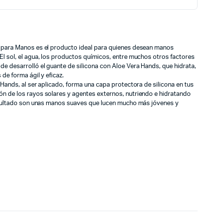
a para Manos es el producto ideal para quienes desean manos
El sol, el agua, los productos químicos, entre muchos otros factores
de desarrolló el guante de silicona con Aloe Vera Hands, que hidrata,
 de forma ágil y eficaz.
 Hands, al ser aplicado, forma una capa protectora de silicona en tus
ón de los rayos solares y agentes externos, nutriendo e hidratando
 resultado son unas manos suaves que lucen mucho más jóvenes y