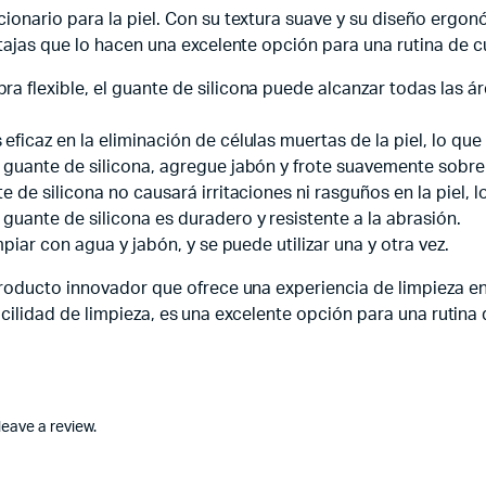
onario para la piel. Con su textura suave y su diseño ergon
tajas que lo hacen una excelente opción para una rutina de cu
ra flexible, el guante de silicona puede alcanzar todas las ár
eficaz en la eliminación de células muertas de la piel, lo que 
l guante de silicona, agregue jabón y frote suavemente sobre l
te de silicona no causará irritaciones ni rasguños en la piel, l
guante de silicona es duradero y resistente a la abrasión.
impiar con agua y jabón, y se puede utilizar una y otra vez.
producto innovador que ofrece una experiencia de limpieza en
 facilidad de limpieza, es una excelente opción para una rutina 
eave a review.