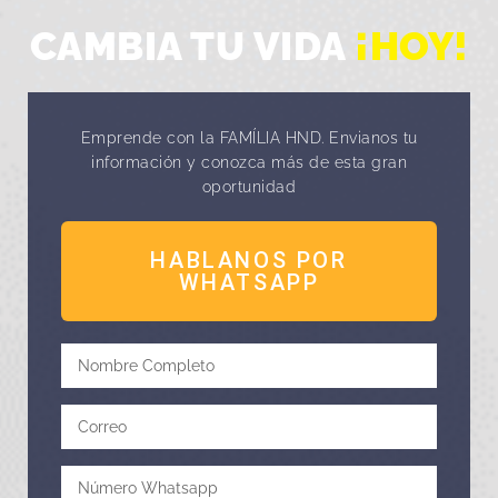
CAMBIA TU VIDA
¡HOY!
Emprende con la FAMÍLIA HND. Envianos tu
información y conozca más de esta gran
oportunidad
HABLANOS POR
WHATSAPP