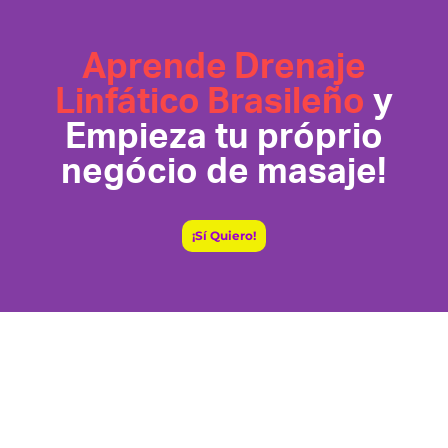
Aprende Drenaje
Linfático Brasileño​
y
Empieza tu próprio
negócio de masaje!
¡Sí Quiero!
CUPO LIMITADO
Mejora tus técnicas con
Lipo Brasileña